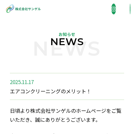
お知らせ
NEWS
NEWS
企業情報
COMPANY
事業内容
BUSINESS
2025.11.17
エアコンクリーニングのメリット！
省エネ機器販売・施工
施工実績
WORKS
日頃より株式会社サンゲルのホームページをご覧
住宅総合リフォーム
いただき、誠にありがとうございます。
採用情報
外壁洗浄
RECRUIT