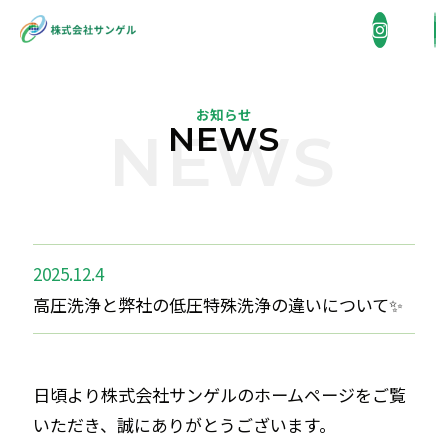
お知らせ
NEWS
NEWS
企業情報
COMPANY
事業内容
BUSINESS
2025.12.4
高圧洗浄と弊社の低圧特殊洗浄の違いについて✨
省エネ機器販売・施工
施工実績
WORKS
住宅総合リフォーム
日頃より株式会社サンゲルのホームページをご覧
採用情報
外壁洗浄
いただき、誠にありがとうございます。
RECRUIT