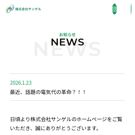
お知らせ
NEWS
NEWS
企業情報
COMPANY
事業内容
BUSINESS
2026.1.23
最近、話題の電気代の革命？！！
省エネ機器販売・施工
施工実績
WORKS
住宅総合リフォーム
日頃より株式会社サンゲルのホームページをご覧
採用情報
外壁洗浄
いただき、誠にありがとうございます。
RECRUIT