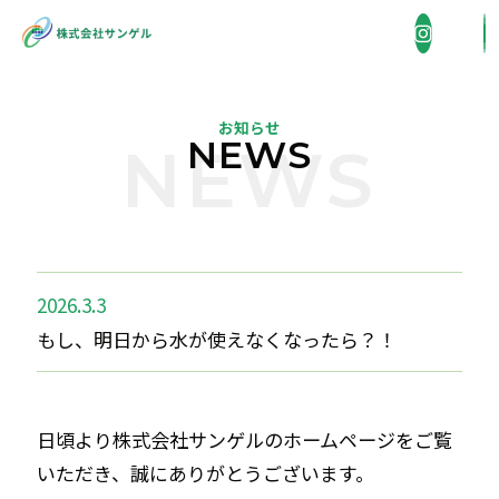
お知らせ
NEWS
NEWS
企業情報
COMPANY
事業内容
BUSINESS
2026.3.3
もし、明日から水が使えなくなったら？！
省エネ機器販売・施工
施工実績
WORKS
住宅総合リフォーム
日頃より株式会社サンゲルのホームページをご覧
採用情報
外壁洗浄
いただき、誠にありがとうございます。
RECRUIT