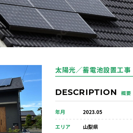
太陽光／蓄電池設置工事
DESCRIPTION
概要
年月
2023.05
エリア
山梨県