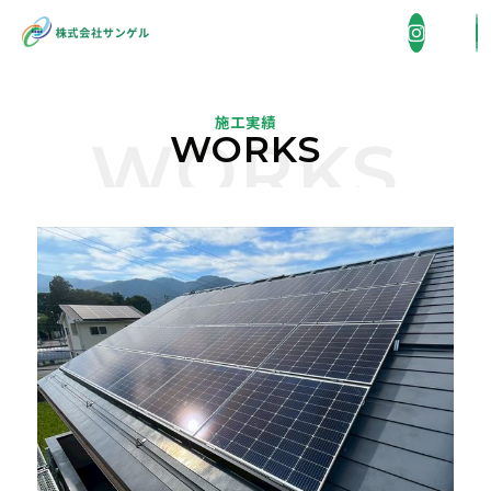
施工実績
WORKS
WORKS
企業情報
COMPANY
事業内容
BUSINESS
省エネ機器販売・施工
施工実績
WORKS
住宅総合リフォーム
採用情報
外壁洗浄
RECRUIT