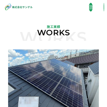
施工実績
WORKS
WORKS
企業情報
COMPANY
事業内容
BUSINESS
省エネ機器販売・施工
施工実績
WORKS
住宅総合リフォーム
採用情報
外壁洗浄
RECRUIT