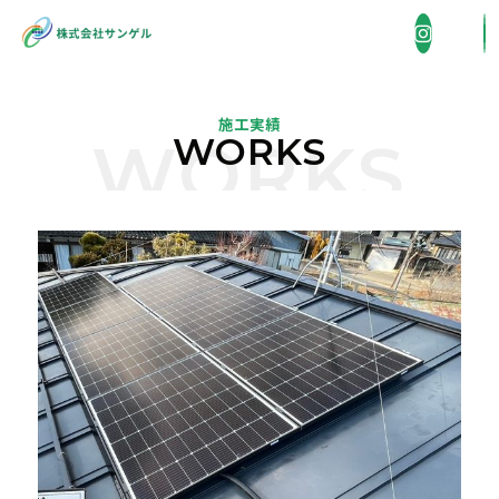
施工実績
WORKS
WORKS
企業情報
COMPANY
事業内容
BUSINESS
省エネ機器販売・施工
施工実績
WORKS
住宅総合リフォーム
採用情報
外壁洗浄
RECRUIT