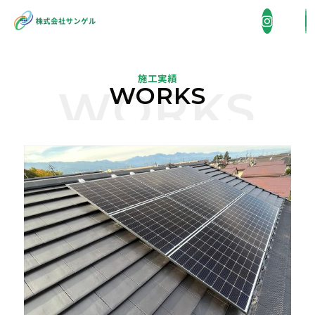
施工実績
WORKS
WORKS
企業情報
COMPANY
事業内容
BUSINESS
省エネ機器販売・施工
施工実績
WORKS
住宅総合リフォーム
採用情報
外壁洗浄
RECRUIT