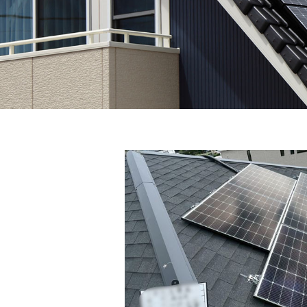
省エネ機器販売・施工
施工実績
WORKS
住宅総合リフォーム
採用情報
外壁洗浄
RECRUIT
エアコンクリーニング
お問い合わせ
CONTACT
お知らせ