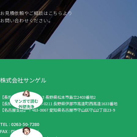
お見積依頼やご相談はこちらより
お問い合わせください。
株式会社サンゲル
【長野本社】〒390-0852 長野県松本市島立2403番地2
マンガで読む
【長野伊那支店】〒396-0211 長野県伊那市高遠町西高遠1633番地
外壁洗浄
【名古屋支店】〒463-0067 愛知県名古屋市守山区守山2丁目23-9
TEL :
0263-50-7280
FAX : 052-799-4834