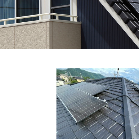
省エネ機器販売・施工
施工実績
WORKS
住宅総合リフォーム
採用情報
外壁洗浄
RECRUIT
エアコンクリーニング
お問い合わせ
CONTACT
お知らせ