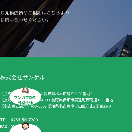
お見積依頼やご相談はこちらより
お問い合わせください。
株式会社サンゲル
【長野本社】〒390-0852 長野県松本市島立2403番地2
マンガで読む
【長野伊那支店】〒396-0211 長野県伊那市高遠町西高遠1633番地
外壁洗浄
【名古屋支店】〒463-0067 愛知県名古屋市守山区守山2丁目23-9
TEL :
0263-50-7280
FAX : 052-799-4834