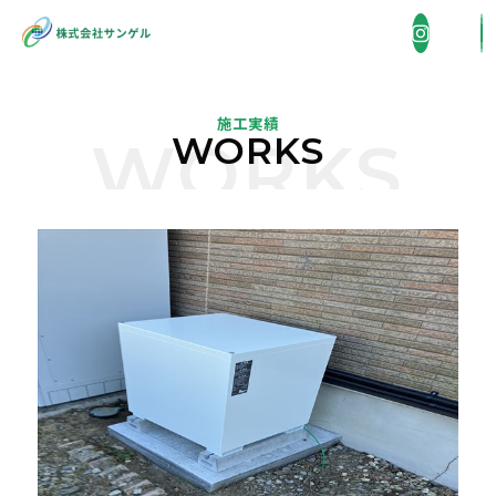
施工実績
WORKS
WORKS
企業情報
COMPANY
事業内容
BUSINESS
省エネ機器販売・施工
施工実績
WORKS
住宅総合リフォーム
採用情報
外壁洗浄
RECRUIT