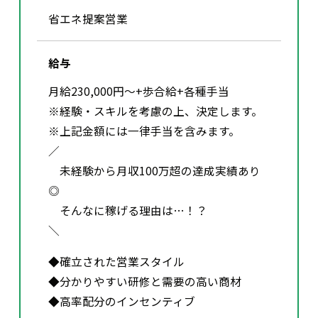
省エネ提案営業
エアコンクリーニング
お問い合わせ
CONTACT
給与
月給230,000円〜+歩合給+各種手当
※経験・スキルを考慮の上、決定します。
お知らせ
NEWS
※上記金額には一律手当を含みます。
／
未経験から月収100万超の達成実績あり
◎
そんなに稼げる理由は…！？
＼
◆確立された営業スタイル
◆分かりやすい研修と需要の高い商材
◆高率配分のインセンティブ