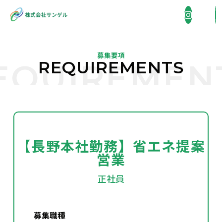
募集要項
REQUIREMENTS
EQUIREMEN
企業情報
COMPANY
事業内容
BUSINESS
【長野本社勤務】省エネ提案
営業
省エネ機器販売・施工
施工実績
WORKS
正社員
住宅総合リフォーム
採用情報
外壁洗浄
RECRUIT
募集職種