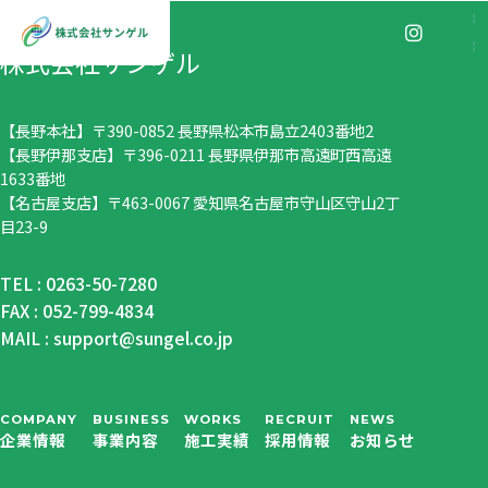
株式会社サンゲル
【長野本社】〒390-0852 長野県松本市島立2403番地2
企業情報
【長野伊那支店】〒396-0211 長野県伊那市高遠町西高遠
COMPANY
1633番地
【名古屋支店】〒463-0067 愛知県名古屋市守山区守山2丁
目23-9
事業内容
BUSINESS
TEL :
0263-50-7280
FAX : 052-799-4834
MAIL : support@sungel.co.jp
省エネ機器販売・施工
施工実績
WORKS
住宅総合リフォーム
COMPANY
BUSINESS
WORKS
RECRUIT
NEWS
企業情報
事業内容
施工実績
採用情報
お知らせ
採用情報
外壁洗浄
RECRUIT